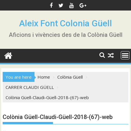
Skip
to
content
Aleix Font Colonia Güell
Aficions i vivències des de la Colònia Güell
You are here
Home
Colònia Güell
CARRER CLAUDI GÜELL
Colònia Güell-Claudi-Güell-2018-(67)-web
Colònia Güell-Claudi-Güell-2018-(67)-web