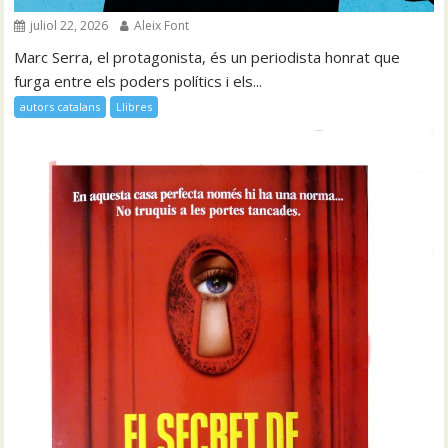
juliol 22, 2026
Aleix Font
Marc Serra, el protagonista, és un periodista honrat que
furga entre els poders polítics i els...
autors catalans
Llibres