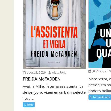
juliol 22, 202
agost 3, 2026
Aleix Font
FREIDA McFADDEN
Marc Serra, e
periodista ho
Avui, la Millie, l'eterna assistenta, va
poders polítics
de senyora, viuen en un barri selecte
autors catalans
i tot i...
Llibres