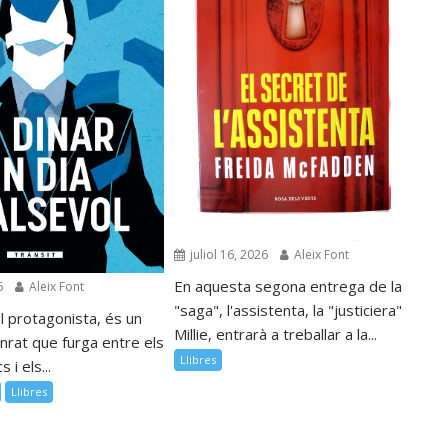
juliol 16, 2026
Aleix Font
En aquesta segona entrega de la
6
Aleix Font
"saga", l'assistenta, la "justiciera"
l protagonista, és un
Millie, entrarà a treballar a la...
nrat que furga entre els
Llibres
 i els...
Llibres