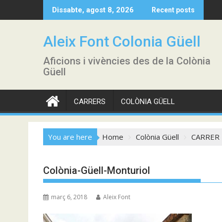
Skip
Dissabte, agost 8, 2026
Recent posts
to
content
Aleix Font Colonia Güell
Aficions i vivències des de la Colònia
Güell
CARRERS
COLÒNIA GÜELL
You are here
Home
Colònia Güell
CARRER
Colònia-Güell-Monturiol
març 6, 2018
Aleix Font