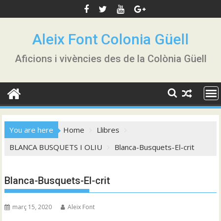
Skip
to
content
Aleix Font Colonia Güell
Aficions i vivències des de la Colònia Güell
You are here
Home
Llibres
BLANCA BUSQUETS I OLIU
Blanca-Busquets-El-crit
Blanca-Busquets-El-crit
març 15, 2020
Aleix Font