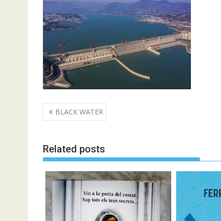
Navegació
BLACK WATER
d'entrades
Related posts