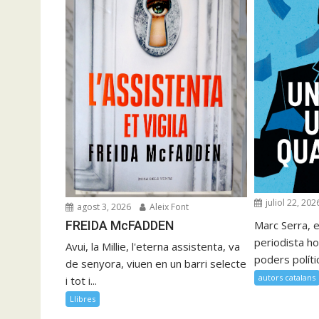
juliol 22, 202
agost 3, 2026
Aleix Font
FREIDA McFADDEN
Marc Serra, e
periodista ho
Avui, la Millie, l'eterna assistenta, va
poders polítics
de senyora, viuen en un barri selecte
autors catalans
i tot i...
Llibres