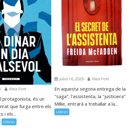
juliol 16, 2026
Aleix Font
En aquesta segona entrega de la
6
Aleix Font
"saga", l'assistenta, la "justiciera"
l protagonista, és un
Millie, entrarà a treballar a la...
nrat que furga entre els
Llibres
 i els...
Llibres