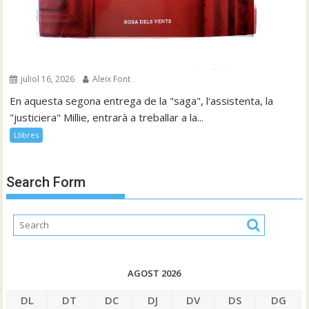
juliol 16, 2026
Aleix Font
En aquesta segona entrega de la "saga", l'assistenta, la
"justiciera" Millie, entrarà a treballar a la...
Llibres
Search Form
AGOST 2026
DL
DT
DC
DJ
DV
DS
DG