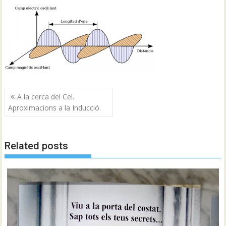
Navegació
A la cerca del Cel.
d'entrades
Aproximacions a la Inducció.
Related posts