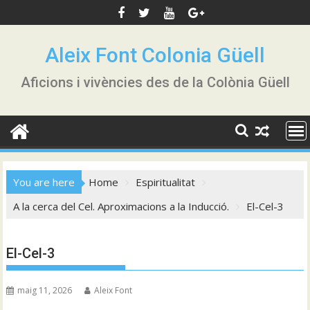
Skip
to
content
Aleix Font Colonia Güell
Aficions i vivències des de la Colònia Güell
You are here
Home
Espiritualitat
A la cerca del Cel. Aproximacions a la Inducció.
El-Cel-3
El-Cel-3
maig 11, 2026
Aleix Font