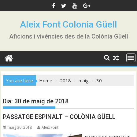
Skip
to
content
Aleix Font Colonia Güell
Aficions i vivències des de la Colònia Güell
You are here
Home
2018
maig
30
Dia:
30 de maig de 2018
PASSATGE ESPINALT – COLÒNIA GÜELL
maig 30, 2018
Aleix Font