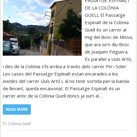
PASSATGE ESPINALT
DE LA COLÒNIA
GÜELL El Passatge
Espinalt de la Colònia
Güell és un carrer al
mig del Bosc de Missa,
que ara se’n diu Bosc
de Joaquim Folguera.
És paral·lel a Lluís Artó,
i des de la Colònia s’hi arriba a través dels carrer Pin i Soler.
Les cases del Passatge Espìnalt estan encarades a les
eixides del carrer Lluís Artó i, al no tenir sortida per la banda
de llevant, queda encaixonat. El Passatge Espinalt és un
carrer antic de la Colònia Güell doncs ja surt al…
READ MORE
Colònia Güell