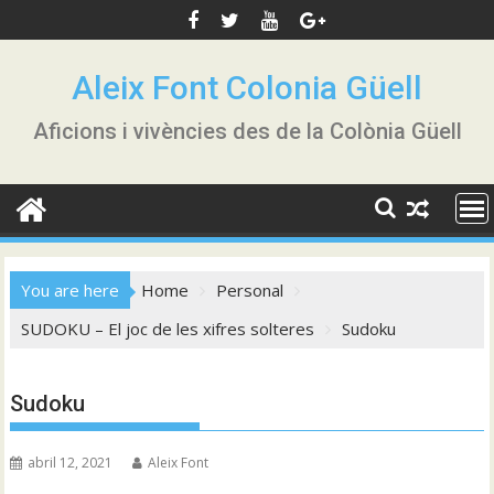
Skip
to
content
Aleix Font Colonia Güell
Aficions i vivències des de la Colònia Güell
You are here
Home
Personal
SUDOKU – El joc de les xifres solteres
Sudoku
Sudoku
abril 12, 2021
Aleix Font