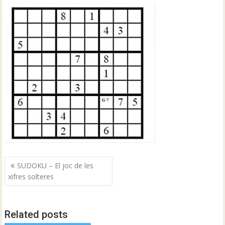
Navegació
SUDOKU – El joc de les
d'entrades
xifres solteres
Related posts